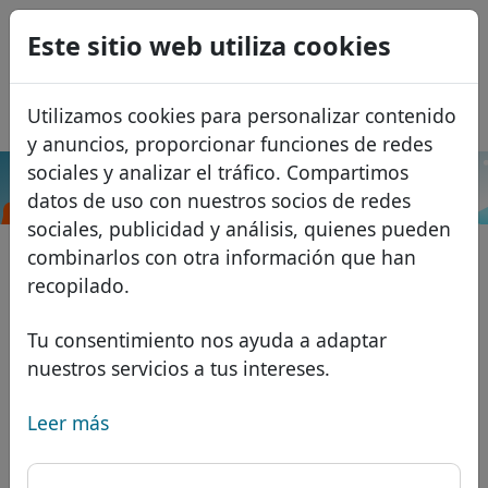
0
Este sitio web utiliza cookies
USD
EUR
English
Utilizamos cookies para personalizar contenido
GBP
Français
y anuncios, proporcionar funciones de redes
Italiano
sociales y analizar el tráfico. Compartimos
.mail.pl
Buscar
datos de uso con nuestros socios de redes
Português
Dominios
sociales, publicidad y análisis, quienes pueden
Română
Base de datos de dominios
combinarlos con otra información que han
Eesti
Buscar
recopilado.
Dominios africanos
Lista de precios
Servicios
Dominios asiáticos
Descuentos
Tu consentimiento nos ayuda a adaptar
nuestros servicios a tus intereses.
Protección de ID
Dominios europeos
Transferir
FAQ
Alojamiento DNS
Dominios de Oriente Medio
Leer más
Blog
WHOIS
Dominios norteamericanos