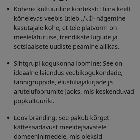
Kohene kultuuriline kontekst: Hiina keelt
kõnelevas veebis ütleb .八卦 nägemine
kasutajale kohe, et teie platvorm on
meelelahutuse, trendikate lugude ja
sotsiaalsete uudiste peamine allikas.
Sihtgrupi kogukonna loomine: See on
ideaalne laiendus veebikogukondade,
fännigruppide, elustiiliajakirjade ja
arutelufoorumite jaoks, mis keskenduvad
popkultuurile.
Loov bränding: See pakub kõrget
kättesaadavust meeldejäävatele
domeeninimedele, mis oleksid