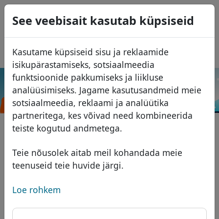
0
See veebisait kasutab küpsiseid
USD
EUR
English
Kasutame küpsiseid sisu ja reklaamide
GBP
Español
isikupärastamiseks, sotsiaalmeedia
Français
funktsioonide pakkumiseks ja liikluse
.八
analüüsimiseks. Jagame kasutusandmeid meie
Italiano
Otsi
Domeenid
卦
sotsiaalmeedia, reklaami ja analüütika
Português
Domeeni andmebaas
partneritega, kes võivad need kombineerida
Română
Otsi
teiste kogutud andmetega.
Aafrika domeenid
Hinnakiri
Teenused
Aasia domeenid
Soodustused
Teie nõusolek aitab meil kohandada meie
teenuseid teie huvide järgi.
ID Protect
Euroopa domeenid
Üleandmine
Domeeni KKK
DNS majutus
Lähis-Ida domeenid
Loe rohkem
Blogi
WHOIS
Põhja-Ameerika domeenid