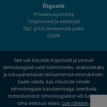
Õiguslik
Privaatsuspoliitika
Tingimused ja eeskirjad
T&C gTLD domeenide jaoks
GDPR
See sait kasutab küpsiseid ja seotud
tehnoloogiaid saidi toimimiseks, analüütikaks
ja isikupärastatud reklaamimise eesmärkidel.
Saate valida, kas nõustute nende
tehnoloogiate kasutamisega, keelduda
mitteolulistest tehnoloogiatest või hallata
oma eelistusi edasi.
Loe rohkem
.