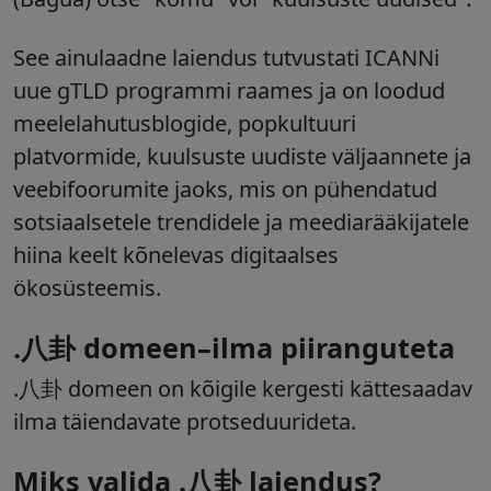
See ainulaadne laiendus tutvustati ICANNi
uue gTLD programmi raames ja on loodud
meelelahutusblogide, popkultuuri
platvormide, kuulsuste uudiste väljaannete ja
veebifoorumite jaoks, mis on pühendatud
sotsiaalsetele trendidele ja meediarääkijatele
hiina keelt kõnelevas digitaalses
ökosüsteemis.
.八卦 domeen–ilma piiranguteta
.八卦 domeen on kõigile kergesti kättesaadav
ilma täiendavate protseduurideta.
Miks valida .八卦 laiendus?