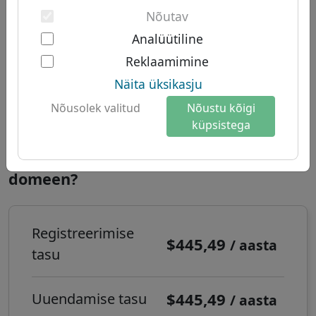
Kahefaktoriline autentimine
Lõuna-Ameerika domeenid
Nõutav
Meist
Austraalia domeenid
Analüütiline
About Let's Domains
Domeen .八卦 - Uued
Reklaamimine
Miks Let's Domains?
TLD-d
Näita üksikasju
Brändi kaitse
Registreerimise aeg:
Reaalajas
Nõusolek valitud
Nõustu kõigi
küpsistega
Domeenivormid
Kontakt
Kuidas registreerida .八卦 interneti
domeen?
Registreerimise
$445,49
/ aasta
tasu
$445,49
Uuendamise tasu
/ aasta