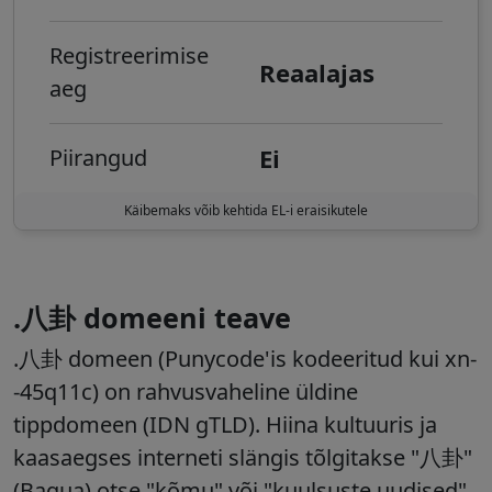
Registreerimise
Reaalajas
aeg
Ei
Piirangud
Käibemaks võib kehtida EL-i eraisikutele
.八卦 domeeni teave
.八卦 domeen (Punycode'is kodeeritud kui xn-
-45q11c) on rahvusvaheline üldine
tippdomeen (IDN gTLD). Hiina kultuuris ja
kaasaegses interneti slängis tõlgitakse "八卦"
(Bagua) otse "kõmu" või "kuulsuste uudised".