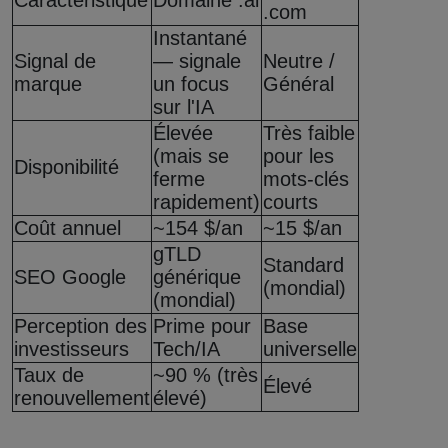
.com
Instantané
Signal de
— signale
Neutre /
marque
un focus
Général
sur l'IA
Élevée
Très faible
(mais se
pour les
Disponibilité
ferme
mots-clés
rapidement)
courts
Coût annuel
~154 $/an
~15 $/an
gTLD
Standard
SEO Google
générique
(mondial)
(mondial)
Perception des
Prime pour
Base
investisseurs
Tech/IA
universelle
Taux de
~90 % (très
Élevé
renouvellement
élevé)