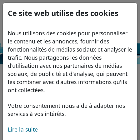
0
Ce site web utilise des cookies
USD
EUR
English
Nous utilisons des cookies pour personnaliser
GBP
Español
le contenu et les annonces, fournir des
Italiano
fonctionnalités de médias sociaux et analyser le
Recherche
trafic. Nous partageons les données
Português
Domaines
d'utilisation avec nos partenaires de médias
Română
Base de données de domaines
sociaux, de publicité et d'analyse, qui peuvent
Eesti
Recherche
les combiner avec d'autres informations qu'ils
Domaines africains
Liste des prix
ont collectées.
Services
Domaines asiatiques
Remises
Votre consentement nous aide à adapter nos
ID Protect
Domaines européens
Transférer
FAQ
services à vos intérêts.
Hébergement DNS
Domaines du Moyen-Orient
Lire la suite
Blog
WHOIS
Domaines nord-américains