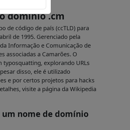
o domínio .cm
o de código de país (ccTLD) para
bril de 1995. Gerenciado pela
s da Informação e Comunicação de
es associadas a Camarões. O
m typosquatting, explorando URLs
esar disso, ele é utilizado
s e por certos projetos para hacks
etalhes, visite a página da Wikipedia
r um nome de domínio