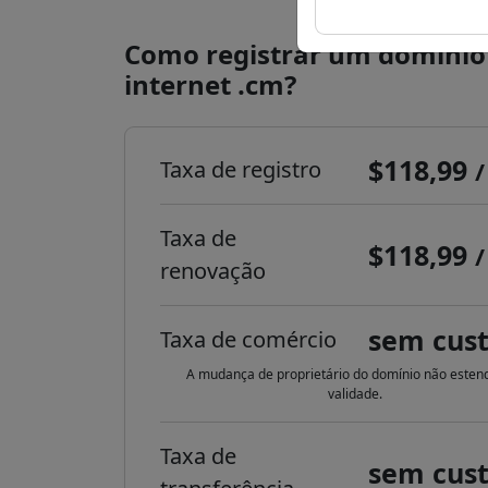
Como registrar um domínio
internet .cm?
$118,99
Taxa de registro
/
Taxa de
$118,99
/
renovação
sem cus
Taxa de comércio
A mudança de proprietário do domínio não esten
validade.
Taxa de
sem cus