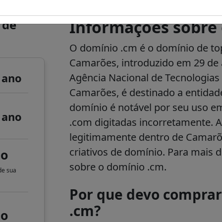
 de
Informações sobre 
O domínio .cm é o domínio de top
Camarões, introduzido em 29 de a
 ano
Agência Nacional de Tecnologia
Camarões, é destinado a entidad
domínio é notável por seu uso e
 ano
.com digitadas incorretamente. Ap
legitimamente dentro de Camarõe
criativos de domínio. Para mais d
to
sobre o domínio .cm.
de sua
Por que devo compra
.cm?
to