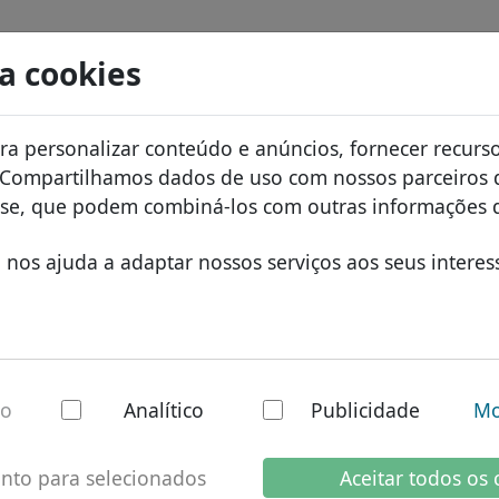
s
Pesquisar
Serviços
FAQ
Blog
Sobre
sa cookies
de dados de domínios
ID Protect
Sobr
domínios africanos
a personalizar conteúdo e anúncios, fornecer recurso
.cm
Pesquisar
e preços
Hospedagem DNS
Por 
domínios asiáticos
. Compartilhamos dados de uso com nossos parceiros d
tos
WHOIS
Prot
domínios europeus
lise, que podem combiná-los com outras informações 
rir
Autenticação de dois fatores
Form
domínios do Oriente
nos ajuda a adaptar nossos serviços aos seus interes
Cont
domínios norte-amer
domínios sul-americ
domínios australiano
 domínio nacional
io
Analítico
Publicidade
Mo
l
nto para selecionados
Aceitar todos os 