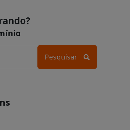
urando?
mínio
Pesquisar