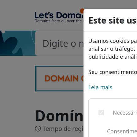
Domínio
Este site u
Banco 
Usamos cookies par
Lista d
analisar o tráfego
Descon
publicidade e aná
Transfe
Seu consentimento 
Leia mais
Domínio .cm -
Necessár
Tempo de registro:
Em tempo rea
Consentime