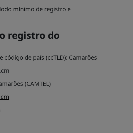
ríodo mínimo de registro e
o registro do
e código de país (ccTLD):
Camarões
 .cm
Camarões (CAMTEL)
t.cm
m