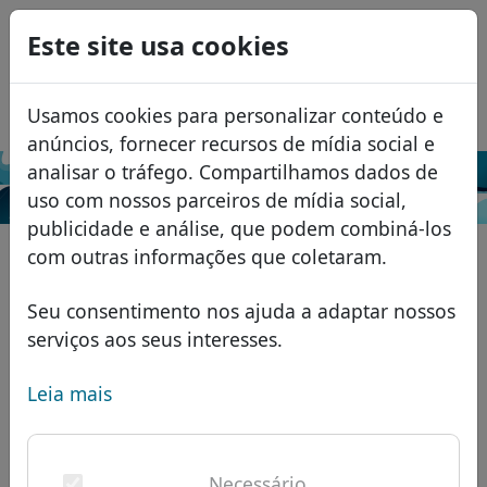
0
Este site usa cookies
USD
EUR
English
Usamos cookies para personalizar conteúdo e
GBP
Español
anúncios, fornecer recursos de mídia social e
Français
analisar o tráfego. Compartilhamos dados de
Pesquisar
uso com nossos parceiros de mídia social,
Italiano
Domínios
publicidade e análise, que podem combiná-los
Română
Banco de dados de domínios
com outras informações que coletaram.
Eesti
Pesquisar
domínios africanos
Lista de preços
Seu consentimento nos ajuda a adaptar nossos
Serviços
domínios asiáticos
Descontos
serviços aos seus interesses.
ID Protect
domínios europeus
Transferir
FAQ
Leia mais
Hospedagem DNS
domínios do Oriente Médio
Blog
WHOIS
domínios norte-americanos
Necessário