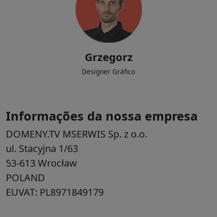
Design de sites, supervisionando a coesão no design, desenvolvimento
de uma identidade visual corporativa para nossos clientes.
Grzegorz
Designer Gráfico
Informações da nossa empresa
DOMENY.TV MSERWIS Sp. z o.o.
ul. Stacyjna 1/63
53-613 Wrocław
POLAND
EUVAT: PL8971849179