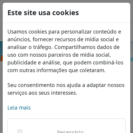
0
Este site usa cookies
USD
EUR
English
Usamos cookies para personalizar conteúdo e
GBP
Español
anúncios, fornecer recursos de mídia social e
Français
analisar o tráfego. Compartilhamos dados de
Pesquisar
uso com nossos parceiros de mídia social,
Italiano
Domínios
publicidade e análise, que podem combiná-los
Română
Banco de dados de domínios
com outras informações que coletaram.
Eesti
Pesquisar
domínios africanos
Lista de preços
Seu consentimento nos ajuda a adaptar nossos
Serviços
domínios asiáticos
Descontos
serviços aos seus interesses.
ID Protect
domínios europeus
Transferir
FAQ
Leia mais
Hospedagem DNS
domínios do Oriente Médio
Blog
WHOIS
domínios norte-americanos
Necessário