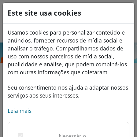
0
Este site usa cookies
USD
EUR
English
Usamos cookies para personalizar conteúdo e
GBP
Español
anúncios, fornecer recursos de mídia social e
Français
analisar o tráfego. Compartilhamos dados de
.com.mm
Pesquisar
uso com nossos parceiros de mídia social,
Italiano
Domínios
publicidade e análise, que podem combiná-los
Română
Banco de dados de domínios
com outras informações que coletaram.
Eesti
Pesquisar
domínios africanos
Lista de preços
Seu consentimento nos ajuda a adaptar nossos
Serviços
domínios asiáticos
Descontos
serviços aos seus interesses.
ID Protect
domínios europeus
Transferir
FAQ
Leia mais
Hospedagem DNS
domínios do Oriente Médio
Blog
WHOIS
domínios norte-americanos
Necessário