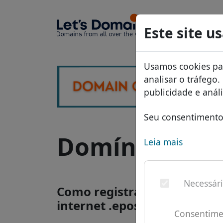
Domínio
Este site u
Banco 
Usamos cookies par
Lista d
analisar o tráfego
Descon
publicidade e aná
Transfe
Seu consentimento 
Domínio .epos
Leia mais
Necessár
Como registrar um domínio
internet .epost?
Consentime