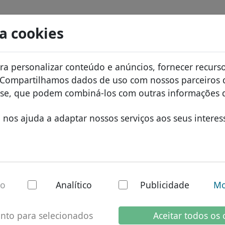
s
Pesquisar
Serviços
FAQ
Blog
Sobre
sa cookies
de dados de domínios
ID Protect
Sobr
domínios africanos
a personalizar conteúdo e anúncios, fornecer recurso
e preços
Hospedagem DNS
Por 
domínios asiáticos
. Compartilhamos dados de uso com nossos parceiros d
tos
WHOIS
Prot
domínios europeus
lise, que podem combiná-los com outras informações 
rir
Autenticação de dois fatores
Form
domínios do Oriente
nos ajuda a adaptar nossos serviços aos seus interes
Cont
domínios norte-amer
t - Novos TLDs
domínios sul-americ
domínios australiano
io
Analítico
Publicidade
Mo
 de
.epost informações
nto para selecionados
Aceitar todos os 
Status atual do domínio:
O
.epos