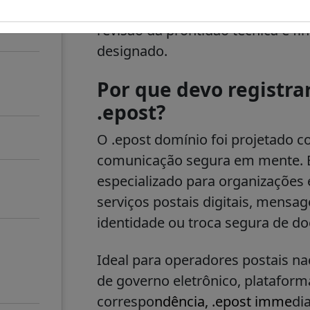
aguardando aprovação prelimina
revisão da prontidão técnica e fi
designado.
Por que devo registr
.epost?
O
.epost
domínio foi projetado co
comunicação segura em mente. 
especializado para organizações
serviços postais digitais, mensag
identidade ou troca segura de d
Ideal para operadores postais nac
de governo eletrônico, plataform
correspo
ndência, .epost imme
di