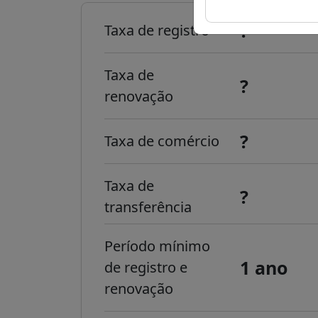
?
Taxa de registro
Taxa de
?
renovação
?
Taxa de comércio
Taxa de
?
transferência
Período mínimo
1 ano
de registro e
renovação