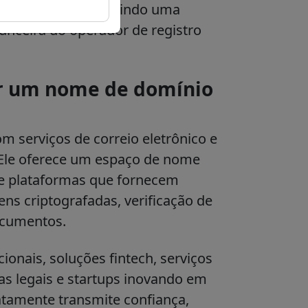
r pela ICANN, incluindo uma
nanceira do operador de registro
ar um nome de domínio
m serviços de correio eletrônico e
Ele oferece um espaço de nome
 e plataformas que fornecem
ens criptografadas, verificação de
ocumentos.
ionais, soluções fintech, serviços
as legais e startups inovando em
atamente transmite confiança,