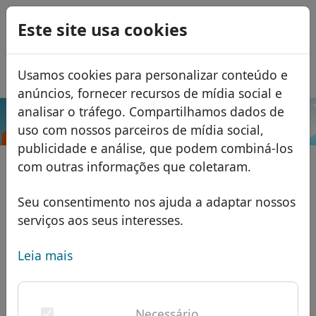
0
Este site usa cookies
USD
EUR
English
Usamos cookies para personalizar conteúdo e
GBP
Español
anúncios, fornecer recursos de mídia social e
Français
analisar o tráfego. Compartilhamos dados de
.jobs
Pesquisar
uso com nossos parceiros de mídia social,
Italiano
Domínios
publicidade e análise, que podem combiná-los
Română
Banco de dados de domínios
com outras informações que coletaram.
Eesti
Pesquisar
domínios africanos
Lista de preços
Seu consentimento nos ajuda a adaptar nossos
Serviços
domínios asiáticos
Descontos
serviços aos seus interesses.
ID Protect
domínios europeus
Transferir
FAQ
Leia mais
Hospedagem DNS
domínios do Oriente Médio
Blog
WHOIS
domínios norte-americanos
Necessário