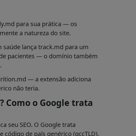
ily.md para sua prática — os
ente a natureza do site.
m saúde lança track.md para um
 de pacientes — o domínio também
.
rition.md — a extensão adiciona
ico não teria.
? Como o Google trata
ca seu SEO.
O Google trata
 código de país genérico (gccTLD).