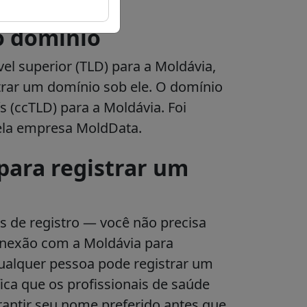
o domínio
el superior (TLD) para a Moldávia,
rar um domínio sob ele​. O domínio
s (ccTLD) para a Moldávia. Foi
ela empresa MoldData.
para registrar um
s de registro
— você não precisa
onexão com a Moldávia para
 qualquer pessoa pode registrar um
ca que os profissionais de saúde
antir seu nome preferido antes que