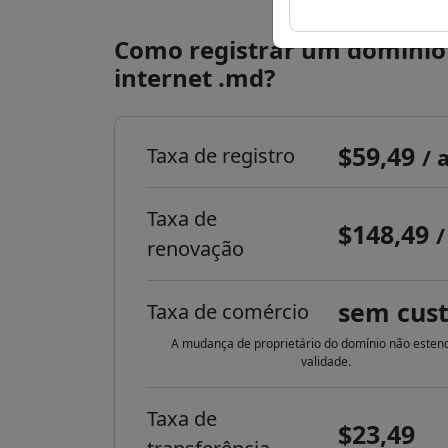
Como registrar um domínio
internet .md?
$59,49
Taxa de registro
/ 
Taxa de
$148,49
/
renovação
sem cus
Taxa de comércio
A mudança de proprietário do domínio não esten
validade.
Taxa de
$23,49