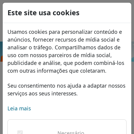
0
Este site usa cookies
USD
EUR
English
Usamos cookies para personalizar conteúdo e
GBP
Español
anúncios, fornecer recursos de mídia social e
Français
analisar o tráfego. Compartilhamos dados de
.mp
Pesquisar
uso com nossos parceiros de mídia social,
Italiano
Domínios
publicidade e análise, que podem combiná-los
Română
Banco de dados de domínios
com outras informações que coletaram.
Eesti
Pesquisar
domínios africanos
Lista de preços
Seu consentimento nos ajuda a adaptar nossos
Serviços
domínios asiáticos
Descontos
serviços aos seus interesses.
ID Protect
domínios europeus
Transferir
FAQ
Leia mais
Hospedagem DNS
domínios do Oriente Médio
Blog
WHOIS
domínios norte-americanos
Necessário