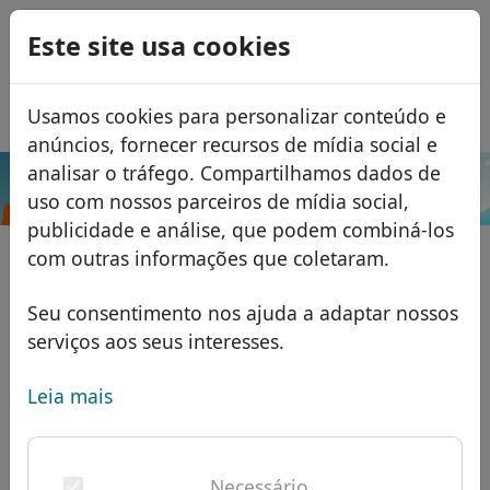
0
Este site usa cookies
USD
EUR
English
Usamos cookies para personalizar conteúdo e
GBP
Español
anúncios, fornecer recursos de mídia social e
Français
analisar o tráfego. Compartilhamos dados de
.report
Pesquisar
uso com nossos parceiros de mídia social,
Italiano
Domínios
publicidade e análise, que podem combiná-los
Română
Banco de dados de domínios
com outras informações que coletaram.
Eesti
Pesquisar
domínios africanos
Lista de preços
Seu consentimento nos ajuda a adaptar nossos
Serviços
domínios asiáticos
Descontos
serviços aos seus interesses.
ID Protect
domínios europeus
Transferir
FAQ
Leia mais
Hospedagem DNS
domínios do Oriente Médio
Blog
WHOIS
domínios norte-americanos
Necessário