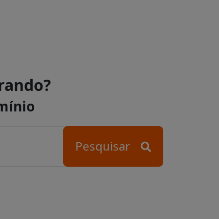
urando?
mínio
Pesquisar