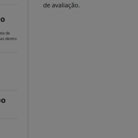
de avaliação.
to
ata de
nas dentro
po