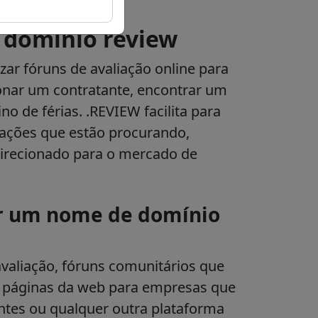
 domínio review
ar fóruns de avaliação online para
ionar um contratante, encontrar um
o de férias. .REVIEW facilita para
iações que estão procurando,
irecionado para o mercado de
ar um nome de domínio
avaliação, fóruns comunitários que
, páginas da web para empresas que
tes ou qualquer outra plataforma