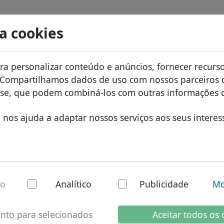
s
Pesquisar
Serviços
FAQ
Blog
Sobre
sa cookies
de dados de domínios
ID Protect
Sobr
domínios africanos
a personalizar conteúdo e anúncios, fornecer recurso
.review
Pesquisar
e preços
Hospedagem DNS
Por 
domínios asiáticos
. Compartilhamos dados de uso com nossos parceiros d
tos
WHOIS
Prot
domínios europeus
lise, que podem combiná-los com outras informações 
rir
Autenticação de dois fatores
Form
domínios do Oriente
nos ajuda a adaptar nossos serviços aos seus interes
Cont
domínios norte-amer
domínios sul-americ
domínios australiano
ew - Novos TLDs
io
Analítico
Publicidade
Mo
l
nto para selecionados
Aceitar todos os 