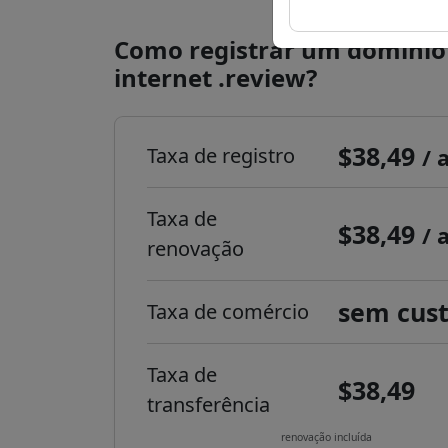
Como registrar um domínio
internet .review?
$38,49
Taxa de registro
/ 
Taxa de
$38,49
/ 
renovação
sem cus
Taxa de comércio
Taxa de
$38,49
transferência
renovação incluída