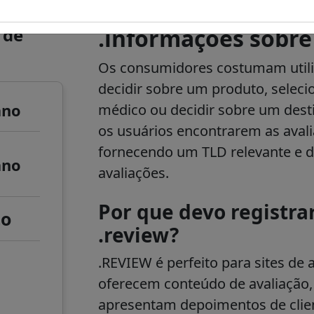
 de
.informações sobre
Os consumidores costumam utiliz
decidir sobre um produto, selec
ano
médico ou decidir sobre um destin
os usuários encontrarem as aval
fornecendo um TLD relevante e d
ano
avaliações.
Por que devo registr
to
.review?
.REVIEW é perfeito para sites de 
oferecem conteúdo de avaliação
apresentam depoimentos de clien