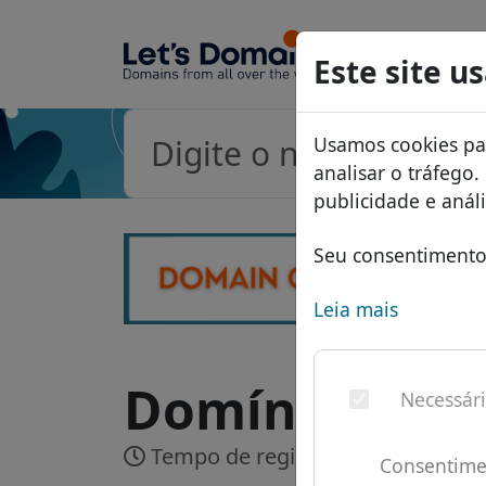
Domínio
Este site u
Banco 
Usamos cookies par
Lista d
analisar o tráfego
Descon
publicidade e aná
Transfe
Seu consentimento 
Leia mais
Domínio .revi
Necessár
Tempo de registro:
Em tempo rea
Consentime