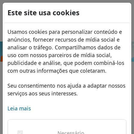
0
Este site usa cookies
USD
EUR
English
Usamos cookies para personalizar conteúdo e
GBP
Español
anúncios, fornecer recursos de mídia social e
Français
analisar o tráfego. Compartilhamos dados de
.rw
Pesquisar
uso com nossos parceiros de mídia social,
Italiano
Domínios
publicidade e análise, que podem combiná-los
Română
Banco de dados de domínios
com outras informações que coletaram.
Eesti
Pesquisar
domínios africanos
Lista de preços
Seu consentimento nos ajuda a adaptar nossos
Serviços
domínios asiáticos
Descontos
serviços aos seus interesses.
ID Protect
domínios europeus
Transferir
FAQ
Leia mais
Hospedagem DNS
domínios do Oriente Médio
Blog
WHOIS
domínios norte-americanos
Necessário