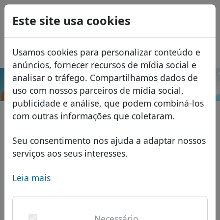
0
Este site usa cookies
USD
EUR
English
Usamos cookies para personalizar conteúdo e
GBP
Español
anúncios, fornecer recursos de mídia social e
Français
analisar o tráfego. Compartilhamos dados de
.supplies
Pesquisar
uso com nossos parceiros de mídia social,
Italiano
Domínios
publicidade e análise, que podem combiná-los
Română
Banco de dados de domínios
com outras informações que coletaram.
Eesti
Pesquisar
domínios africanos
Lista de preços
Seu consentimento nos ajuda a adaptar nossos
Serviços
domínios asiáticos
Descontos
serviços aos seus interesses.
ID Protect
domínios europeus
Transferir
FAQ
Leia mais
Hospedagem DNS
domínios do Oriente Médio
Blog
WHOIS
domínios norte-americanos
Necessário