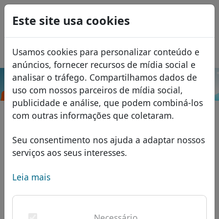
0
Este site usa cookies
USD
EUR
English
Usamos cookies para personalizar conteúdo e
GBP
Español
anúncios, fornecer recursos de mídia social e
Français
analisar o tráfego. Compartilhamos dados de
.tips
Pesquisar
uso com nossos parceiros de mídia social,
Italiano
Domínios
publicidade e análise, que podem combiná-los
Română
Banco de dados de domínios
com outras informações que coletaram.
Eesti
Pesquisar
domínios africanos
Lista de preços
Seu consentimento nos ajuda a adaptar nossos
Serviços
domínios asiáticos
Descontos
serviços aos seus interesses.
ID Protect
domínios europeus
Transferir
FAQ
Leia mais
Hospedagem DNS
domínios do Oriente Médio
Blog
WHOIS
domínios norte-americanos
Necessário