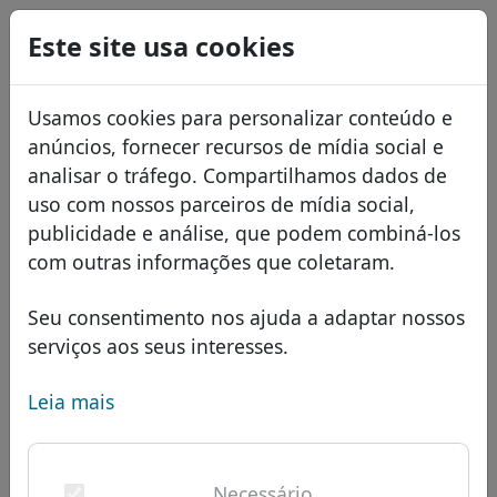
0
Este site usa cookies
USD
EUR
English
Usamos cookies para personalizar conteúdo e
GBP
Español
anúncios, fornecer recursos de mídia social e
Français
analisar o tráfego. Compartilhamos dados de
uso com nossos parceiros de mídia social,
Italiano
Domínios
publicidade e análise, que podem combiná-los
Română
Banco de dados de domínios
com outras informações que coletaram.
Eesti
Pesquisar
domínios africanos
Lista de preços
Seu consentimento nos ajuda a adaptar nossos
Serviços
domínios asiáticos
Descontos
serviços aos seus interesses.
ID Protect
domínios europeus
Transferir
FAQ
Leia mais
Hospedagem DNS
domínios do Oriente Médio
Blog
WHOIS
Domínio .trust - Novos
domínios norte-americanos
Necessário