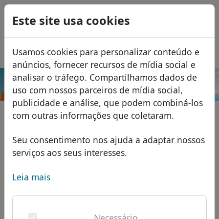
0
Este site usa cookies
USD
EUR
English
Usamos cookies para personalizar conteúdo e
GBP
Español
anúncios, fornecer recursos de mídia social e
Français
analisar o tráfego. Compartilhamos dados de
.vegas
Pesquisar
uso com nossos parceiros de mídia social,
Italiano
Domínios
publicidade e análise, que podem combiná-los
Română
Banco de dados de domínios
com outras informações que coletaram.
Eesti
Pesquisar
domínios africanos
Lista de preços
Seu consentimento nos ajuda a adaptar nossos
Serviços
domínios asiáticos
Descontos
serviços aos seus interesses.
ID Protect
domínios europeus
Transferir
FAQ
Leia mais
Hospedagem DNS
domínios do Oriente Médio
Blog
WHOIS
domínios norte-americanos
Necessário