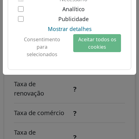
Autenticação de dois fatores
TLDs
domínios sul-americanos
Sobre nós
Analítico
domínios australianos
Publicidade
Sobre Let's Domains
Mostrar detalhes
Como registrar um domínio de
Por que Let's Domains?
Consentimento
Aceitar todos os
internet .餐厅?
Proteção de marca
para
cookies
selecionados
Formulários de domínio
?
Taxa de registro
Contato
Taxa de
?
renovação
?
Taxa de comércio
Taxa de
?