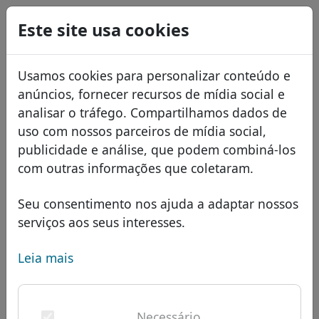
0
Este site usa cookies
USD
EUR
English
Usamos cookies para personalizar conteúdo e
GBP
Español
anúncios, fornecer recursos de mídia social e
Français
analisar o tráfego. Compartilhamos dados de
uso com nossos parceiros de mídia social,
Italiano
Domínios
publicidade e análise, que podem combiná-los
Română
Banco de dados de domínios
com outras informações que coletaram.
Eesti
Pesquisar
domínios africanos
Lista de preços
Seu consentimento nos ajuda a adaptar nossos
Serviços
domínios asiáticos
Descontos
serviços aos seus interesses.
ID Protect
domínios europeus
Transferir
FAQ
Leia mais
Hospedagem DNS
domínios do Oriente Médio
Blog
WHOIS
Domínio .餐厅 - Novos
domínios norte-americanos
Necessário