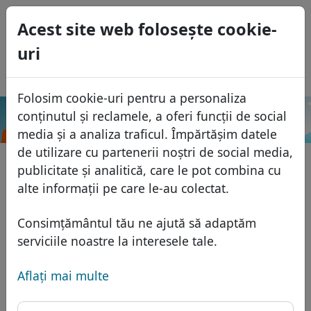
0
Acest site web foloseşte cookie-
USD
uri
EUR
English
GBP
Español
Folosim cookie-uri pentru a personaliza
Français
conținutul și reclamele, a oferi funcții de social
.com.na
Caută
Italiano
Domenii
media și a analiza traficul. Împărtășim datele
Português
de utilizare cu partenerii noștri de social media,
Baza domeniilor
publicitate și analitică, care le pot combina cu
Eesti
Caută
alte informații pe care le-au colectat.
Domenii africane
Lista de preţuri
Servicii
Domenii asiatice
Reduceri
Consimțământul tău ne ajută să adaptăm
Protecţia ID
serviciile noastre la interesele tale.
Domenii europene
Transfer
FAQ
Gazduire DNS
Domeniile din Orientul Mijlociu
Aflaţi mai multe
Blog
WHOIS
Domenii nord-americane