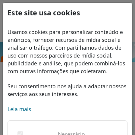
0
Este site usa cookies
USD
EUR
English
Usamos cookies para personalizar conteúdo e
GBP
Español
anúncios, fornecer recursos de mídia social e
Français
analisar o tráfego. Compartilhamos dados de
.com.na
Pesquisar
uso com nossos parceiros de mídia social,
Italiano
Domínios
publicidade e análise, que podem combiná-los
Română
Banco de dados de domínios
com outras informações que coletaram.
Eesti
Pesquisar
domínios africanos
Lista de preços
Seu consentimento nos ajuda a adaptar nossos
Serviços
domínios asiáticos
Descontos
serviços aos seus interesses.
ID Protect
domínios europeus
Transferir
FAQ
Leia mais
Hospedagem DNS
domínios do Oriente Médio
Blog
WHOIS
domínios norte-americanos
Necessário