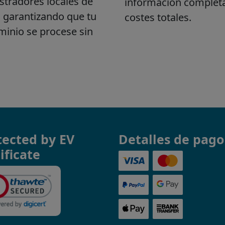
tected by EV
Detalles de pago
ificate