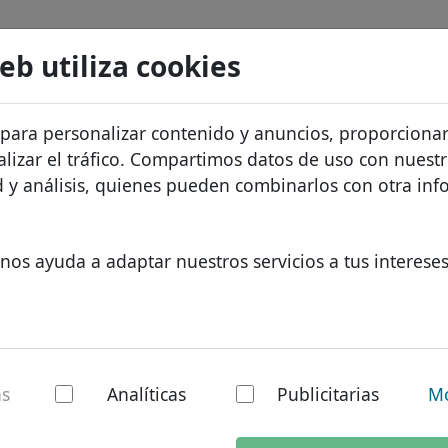
Buscar
Servicios
FAQ
Blog
Sobre noso
web utiliza cookies
atos de dominios
Protección de ID
Sobre Let
Dominios africanos
 para personalizar contenido y anuncios, proporciona
.com.na
Buscar
recios
Alojamiento DNS
¿Por qué 
Dominios asiáticos
alizar el tráfico. Compartimos datos de uso con nuest
os
WHOIS
Protecció
Dominios europeos
ad y análisis, quienes pueden combinarlos con otra in
Autenticación de dos factores
Formulari
Dominios de Oriente Med
Contacto
Dominios norteamerican
nos ayuda a adaptar nuestros servicios a tus intereses
Dominios sudamericanos
Dominios australianos
na - dominio nacio
as
Analíticas
Publicitarias
Mo