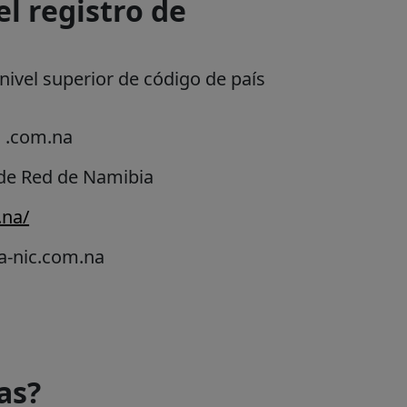
l registro de
ivel superior de código de país
: .com.na
 de Red de Namibia
.na/
a-nic.com.na
as?