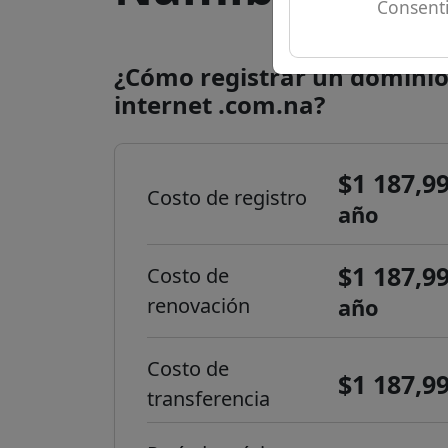
Consenti
¿Cómo registrar un dominio
internet .com.na?
$1 187,9
Costo de registro
año
$1 187,9
Costo de
renovación
año
Costo de
$1 187,9
transferencia