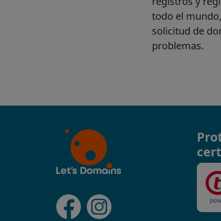
Pro
cert