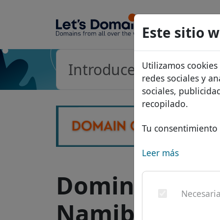
Dominios
Este sitio 
Base de d
Utilizamos cookies
Lista de p
redes sociales y an
Descuent
sociales, publicid
recopilado.
Transferir
Tu consentimiento 
Leer más
Dominio .com.
Necesari
Namibia