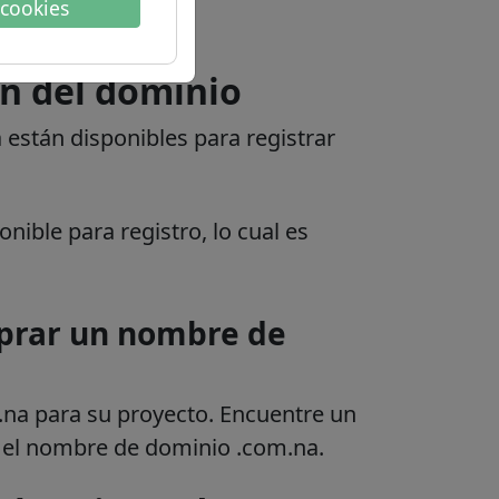
 cookies
n del dominio
están disponibles para registrar
.
nible para registro, lo cual es
prar un nombre de
.na para su proyecto. Encuentre un
n el nombre de dominio .com.na.