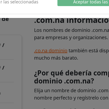
r las seleccionadas
Aceptar todas las
 de
.com.na informació
Los nombres de dominio .com.na 
para empresas y organizaciones
9
/
.co.na dominio
también está dispo
mucho más barato.
9
/
¿Por qué debería com
dominio .com.na?
Elija un nombre de dominio .com
9
nombre perfecto y regístrelo co