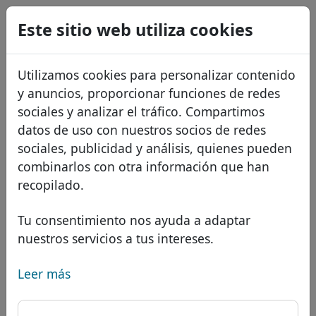
0
Este sitio web utiliza cookies
USD
EUR
English
Utilizamos cookies para personalizar contenido
GBP
Français
y anuncios, proporcionar funciones de redes
Italiano
sociales y analizar el tráfico. Compartimos
datos de uso con nuestros socios de redes
Português
Dominios
sociales, publicidad y análisis, quienes pueden
Română
Base de datos de dominios
combinarlos con otra información que han
Eesti
Buscar
recopilado.
Dominios africanos
Lista de precios
Servicios
Dominios asiáticos
Descuentos
Tu consentimiento nos ayuda a adaptar
nuestros servicios a tus intereses.
Protección de ID
Dominios europeos
Transferir
FAQ
Alojamiento DNS
Dominios de Oriente Medio
Leer más
Blog
WHOIS
Dominio .ads - Nuevos
Dominios norteamericanos