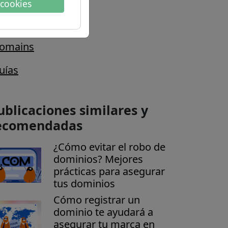
 cookies
onsejos y trucos
omains
uías
ublicaciones similares y
ecomendadas
¿Cómo evitar el robo de
dominios? Mejores
prácticas para asegurar
tus dominios
Cómo registrar un
dominio te ayudará a
asegurar tu marca en