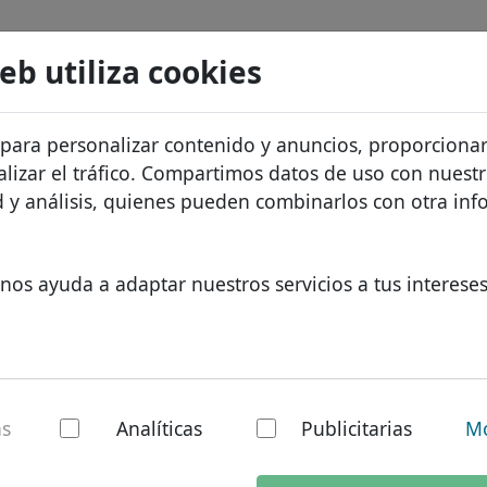
Buscar
Servicios
FAQ
Blog
Sobre noso
web utiliza cookies
atos de dominios
Protección de ID
Sobre Let
Dominios africanos
 para personalizar contenido y anuncios, proporciona
Buscar
recios
Alojamiento DNS
¿Por qué 
Dominios asiáticos
alizar el tráfico. Compartimos datos de uso con nuest
os
WHOIS
Protecció
Dominios europeos
ad y análisis, quienes pueden combinarlos con otra in
Autenticación de dos factores
Formulari
Dominios de Oriente Med
Contacto
Dominios norteamerican
nos ayuda a adaptar nuestros servicios a tus intereses
Dominios sudamericanos
Dominios australianos
tre los
C
as
Analíticas
Publicitarias
Mo
Al
V y EV – ¿por qué
A