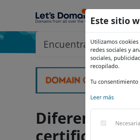
Dominios
Este sitio 
Base de d
Utilizamos cookies
Lista de p
redes sociales y an
Descuent
sociales, publicid
recopilado.
Transferir
Tu consentimiento 
Leer más
Diferencias en
Necesari
certificados O