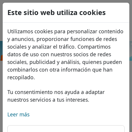
0
Este sitio web utiliza cookies
USD
EUR
English
Utilizamos cookies para personalizar contenido
GBP
Français
y anuncios, proporcionar funciones de redes
Italiano
sociales y analizar el tráfico. Compartimos
.af
Buscar
datos de uso con nuestros socios de redes
Português
Dominios
sociales, publicidad y análisis, quienes pueden
Română
Base de datos de dominios
combinarlos con otra información que han
Eesti
Buscar
recopilado.
Dominios africanos
Lista de precios
Servicios
Dominios asiáticos
Descuentos
Tu consentimiento nos ayuda a adaptar
nuestros servicios a tus intereses.
Protección de ID
Dominios europeos
Transferir
FAQ
Alojamiento DNS
Dominios de Oriente Medio
Leer más
Blog
WHOIS
Dominios norteamericanos