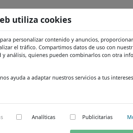
Buscar
Servicios
FAQ
Blog
Sobre noso
web utiliza cookies
atos de dominios
Protección de ID
Sobre Let
Dominios africanos
 para personalizar contenido y anuncios, proporciona
.ag
Buscar
recios
Alojamiento DNS
¿Por qué 
Dominios asiáticos
alizar el tráfico. Compartimos datos de uso con nuest
os
WHOIS
Protecció
Dominios europeos
ad y análisis, quienes pueden combinarlos con otra in
Autenticación de dos factores
Formulari
Dominios de Oriente Med
Contacto
Dominios norteamerican
nos ayuda a adaptar nuestros servicios a tus intereses
Dominios sudamericanos
Dominios australianos
 dominio nacional:
as
Analíticas
Publicitarias
Mo