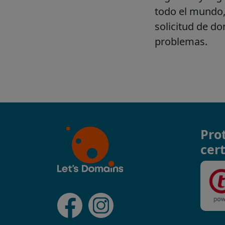
Pro
cert