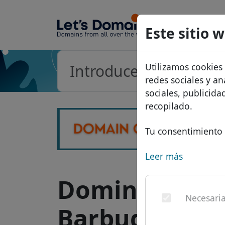
Dominios
Este sitio 
Base de d
Utilizamos cookies
Lista de p
redes sociales y an
Descuent
sociales, publicid
recopilado.
Transferir
Tu consentimiento 
Leer más
Dominio .ag -
Necesari
Barbuda