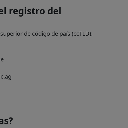
l registro del
superior de código de país (ccTLD):
ne
ic.ag
as?