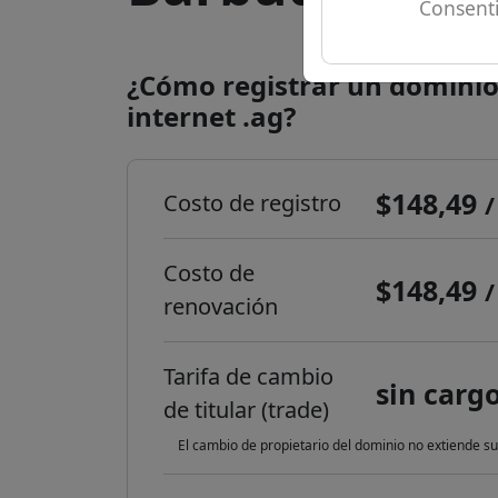
Consenti
¿Cómo registrar un dominio
internet .ag?
$148,49
Costo de registro
/
Costo de
$148,49
/
renovación
Tarifa de cambio
sin carg
de titular (trade)
El cambio de propietario del dominio no extiende su