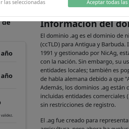
r las seleccionadas
Aceptar todas las
 de
Información del do
El dominio .ag es el dominio de n
(ccTLD) para Antigua y Barbuda. 
 año
1991 y gestionado por NicAg, est
con la nación. Sin embargo, su us
entidades locales; también es po
 año
de habla alemana debido a que "A
Además, los dominios .ag están di
incluidas entidades comerciales (
o
sin restricciones de registro.
 validez.
El .ag fue creado para representa
agricultura, pero ahora ha evoluc