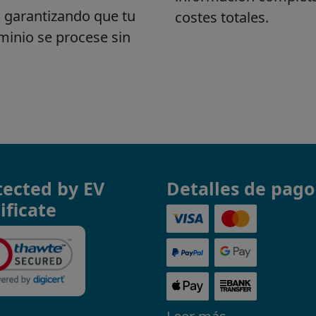
tected by EV
Detalles de pago
ificate