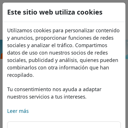
0
Este sitio web utiliza cookies
USD
EUR
English
Utilizamos cookies para personalizar contenido
GBP
Français
y anuncios, proporcionar funciones de redes
Italiano
sociales y analizar el tráfico. Compartimos
.airforce
Buscar
datos de uso con nuestros socios de redes
Português
Dominios
sociales, publicidad y análisis, quienes pueden
Română
Base de datos de dominios
combinarlos con otra información que han
Eesti
Buscar
recopilado.
Dominios africanos
Lista de precios
Servicios
Dominios asiáticos
Descuentos
Tu consentimiento nos ayuda a adaptar
nuestros servicios a tus intereses.
Protección de ID
Dominios europeos
Transferir
FAQ
Alojamiento DNS
Dominios de Oriente Medio
Leer más
Blog
WHOIS
Dominios norteamericanos