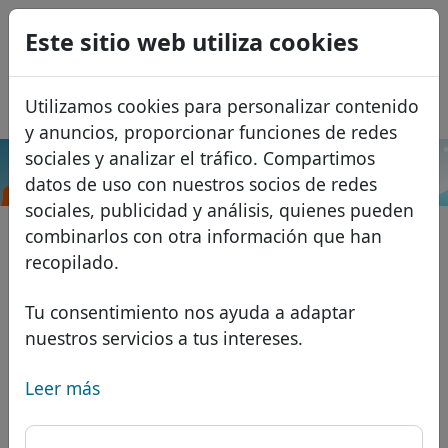
0
Este sitio web utiliza cookies
USD
EUR
English
Utilizamos cookies para personalizar contenido
GBP
Français
y anuncios, proporcionar funciones de redes
Italiano
sociales y analizar el tráfico. Compartimos
.amsterdam
Buscar
datos de uso con nuestros socios de redes
Português
Dominios
sociales, publicidad y análisis, quienes pueden
Română
Base de datos de dominios
combinarlos con otra información que han
Eesti
Buscar
recopilado.
Dominios africanos
Lista de precios
Servicios
Dominios asiáticos
Descuentos
Tu consentimiento nos ayuda a adaptar
nuestros servicios a tus intereses.
Protección de ID
Dominios europeos
Transferir
FAQ
Alojamiento DNS
Dominios de Oriente Medio
Leer más
Blog
WHOIS
Dominios norteamericanos