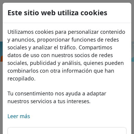
0
Este sitio web utiliza cookies
USD
EUR
English
Utilizamos cookies para personalizar contenido
GBP
Français
y anuncios, proporcionar funciones de redes
Italiano
sociales y analizar el tráfico. Compartimos
.app
Buscar
datos de uso con nuestros socios de redes
Português
Dominios
sociales, publicidad y análisis, quienes pueden
Română
Base de datos de dominios
combinarlos con otra información que han
Eesti
Buscar
recopilado.
Dominios africanos
Lista de precios
Servicios
Dominios asiáticos
Descuentos
Tu consentimiento nos ayuda a adaptar
nuestros servicios a tus intereses.
Protección de ID
Dominios europeos
Transferir
FAQ
Alojamiento DNS
Dominios de Oriente Medio
Leer más
Blog
WHOIS
Dominios norteamericanos