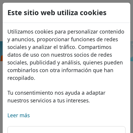
0
Este sitio web utiliza cookies
USD
EUR
English
Utilizamos cookies para personalizar contenido
GBP
Français
y anuncios, proporcionar funciones de redes
Italiano
sociales y analizar el tráfico. Compartimos
.baby
Buscar
datos de uso con nuestros socios de redes
Português
Dominios
sociales, publicidad y análisis, quienes pueden
Română
Base de datos de dominios
combinarlos con otra información que han
Eesti
Buscar
recopilado.
Dominios africanos
Lista de precios
Servicios
Dominios asiáticos
Descuentos
Tu consentimiento nos ayuda a adaptar
nuestros servicios a tus intereses.
Protección de ID
Dominios europeos
Transferir
FAQ
Alojamiento DNS
Dominios de Oriente Medio
Leer más
Blog
WHOIS
Dominios norteamericanos