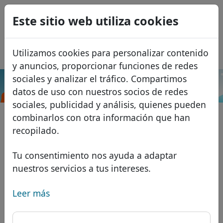
0
Este sitio web utiliza cookies
USD
EUR
English
Utilizamos cookies para personalizar contenido
GBP
Français
y anuncios, proporcionar funciones de redes
Italiano
sociales y analizar el tráfico. Compartimos
.beauty
Buscar
datos de uso con nuestros socios de redes
Português
Dominios
sociales, publicidad y análisis, quienes pueden
Română
Base de datos de dominios
combinarlos con otra información que han
Eesti
Buscar
recopilado.
Dominios africanos
Lista de precios
Servicios
Dominios asiáticos
Descuentos
Tu consentimiento nos ayuda a adaptar
nuestros servicios a tus intereses.
Protección de ID
Dominios europeos
Transferir
FAQ
Alojamiento DNS
Dominios de Oriente Medio
Leer más
Blog
WHOIS
Dominios norteamericanos