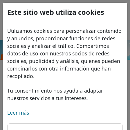
0
Este sitio web utiliza cookies
USD
EUR
English
Utilizamos cookies para personalizar contenido
GBP
Français
y anuncios, proporcionar funciones de redes
Italiano
sociales y analizar el tráfico. Compartimos
.blog
Buscar
datos de uso con nuestros socios de redes
Português
Dominios
sociales, publicidad y análisis, quienes pueden
Română
Base de datos de dominios
combinarlos con otra información que han
Eesti
Buscar
recopilado.
Dominios africanos
Lista de precios
Servicios
Dominios asiáticos
Descuentos
Tu consentimiento nos ayuda a adaptar
nuestros servicios a tus intereses.
Protección de ID
Dominios europeos
Transferir
FAQ
Alojamiento DNS
Dominios de Oriente Medio
Leer más
Blog
WHOIS
Dominios norteamericanos