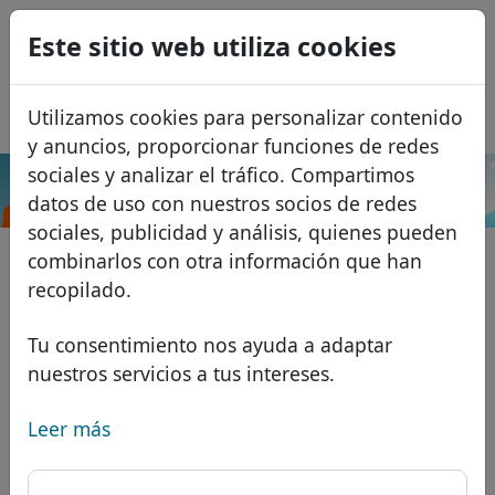
0
Este sitio web utiliza cookies
USD
EUR
English
Utilizamos cookies para personalizar contenido
GBP
Français
y anuncios, proporcionar funciones de redes
Italiano
sociales y analizar el tráfico. Compartimos
.blue
Buscar
datos de uso con nuestros socios de redes
Português
Dominios
sociales, publicidad y análisis, quienes pueden
Română
Base de datos de dominios
combinarlos con otra información que han
Eesti
Buscar
recopilado.
Dominios africanos
Lista de precios
Servicios
Dominios asiáticos
Descuentos
Tu consentimiento nos ayuda a adaptar
nuestros servicios a tus intereses.
Protección de ID
Dominios europeos
Transferir
FAQ
Alojamiento DNS
Dominios de Oriente Medio
Leer más
Blog
WHOIS
Dominios norteamericanos