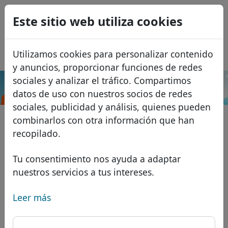
0
Este sitio web utiliza cookies
USD
EUR
English
Utilizamos cookies para personalizar contenido
GBP
Français
y anuncios, proporcionar funciones de redes
Italiano
sociales y analizar el tráfico. Compartimos
.computer
Buscar
datos de uso con nuestros socios de redes
Português
Dominios
sociales, publicidad y análisis, quienes pueden
Română
Base de datos de dominios
combinarlos con otra información que han
Eesti
Buscar
recopilado.
Dominios africanos
Lista de precios
Servicios
Dominios asiáticos
Descuentos
Tu consentimiento nos ayuda a adaptar
nuestros servicios a tus intereses.
Protección de ID
Dominios europeos
Transferir
FAQ
Alojamiento DNS
Dominios de Oriente Medio
Leer más
Blog
WHOIS
Dominios norteamericanos