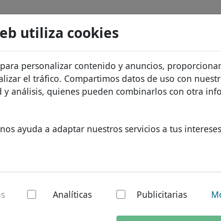
Buscar
Servicios
FAQ
Blog
Sobre noso
web utiliza cookies
atos de dominios
Protección de ID
Sobre Let
Dominios africanos
 para personalizar contenido y anuncios, proporciona
.dealer
Buscar
recios
Alojamiento DNS
¿Por qué 
Dominios asiáticos
alizar el tráfico. Compartimos datos de uso con nuest
os
WHOIS
Protecció
Dominios europeos
ad y análisis, quienes pueden combinarlos con otra in
Autenticación de dos factores
Formulari
Dominios de Oriente Med
Contacto
Dominios norteamerican
nos ayuda a adaptar nuestros servicios a tus intereses
Dominios sudamericanos
Dominios australianos
er - Nuevos TLDs
as
Analíticas
Publicitarias
Mo