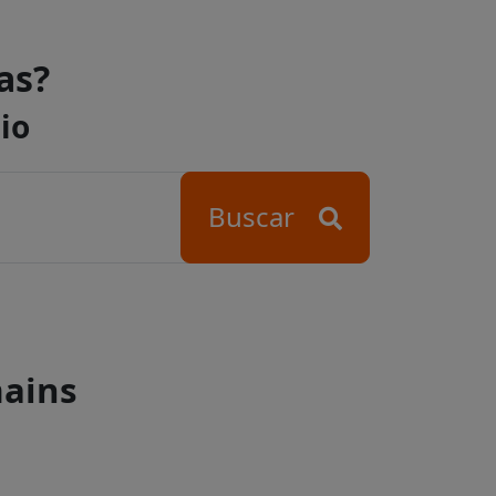
as?
io
Buscar