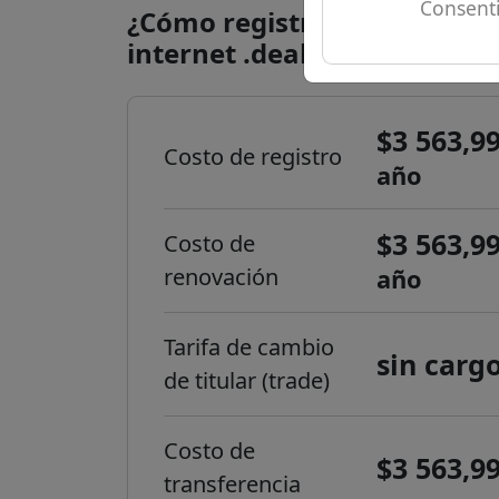
Consenti
¿Cómo registrar un dominio
internet .dealer?
$3 563,9
Costo de registro
año
$3 563,9
Costo de
renovación
año
Tarifa de cambio
sin carg
de titular (trade)
Costo de
$3 563,9
transferencia