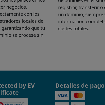
tected by EV
Detalles de pago
ificate