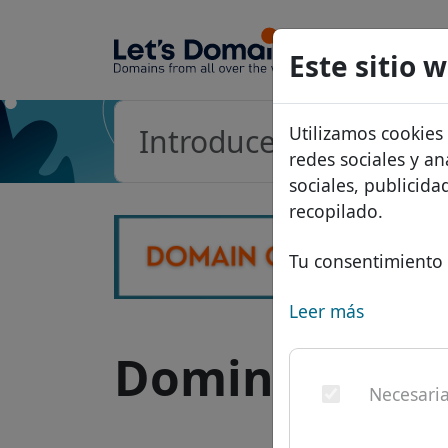
Dominios
Este sitio 
Base de d
Utilizamos cookies
Lista de p
redes sociales y an
Descuent
sociales, publicid
recopilado.
Transferir
Tu consentimiento 
Leer más
Dominio .deal
Necesari