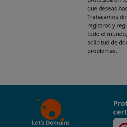
Pro
cert