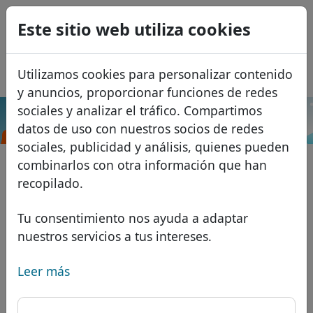
0
Este sitio web utiliza cookies
USD
EUR
English
Utilizamos cookies para personalizar contenido
GBP
Français
y anuncios, proporcionar funciones de redes
Italiano
sociales y analizar el tráfico. Compartimos
.direct
Buscar
datos de uso con nuestros socios de redes
Português
Dominios
sociales, publicidad y análisis, quienes pueden
Română
Base de datos de dominios
combinarlos con otra información que han
Eesti
Buscar
recopilado.
Dominios africanos
Lista de precios
Servicios
Dominios asiáticos
Descuentos
Tu consentimiento nos ayuda a adaptar
nuestros servicios a tus intereses.
Protección de ID
Dominios europeos
Transferir
FAQ
Alojamiento DNS
Dominios de Oriente Medio
Leer más
Blog
WHOIS
Dominios norteamericanos