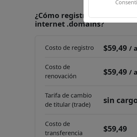
Consenti
¿Cómo registrar un dominio
internet .domains?
$59,49
Costo de registro
/ 
Costo de
$59,49
/ 
renovación
Tarifa de cambio
sin carg
de titular (trade)
Costo de
$59,49
transferencia