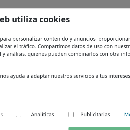
Buscar
Servicios
FAQ
Blog
Sobre noso
web utiliza cookies
atos de dominios
Protección de ID
Sobre Let
Dominios africanos
 para personalizar contenido y anuncios, proporciona
.domains
Buscar
recios
Alojamiento DNS
¿Por qué 
Dominios asiáticos
alizar el tráfico. Compartimos datos de uso con nuest
os
WHOIS
Protecció
Dominios europeos
ad y análisis, quienes pueden combinarlos con otra in
Autenticación de dos factores
Formulari
Dominios de Oriente Med
Contacto
Dominios norteamerican
nos ayuda a adaptar nuestros servicios a tus intereses
Dominios sudamericanos
Dominios australianos
ains - Nuevos TLD
as
Analíticas
Publicitarias
Mo
al