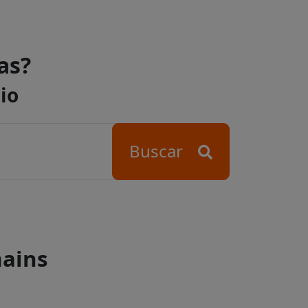
as?
io
Buscar