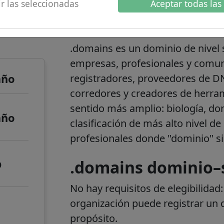
r las seleccionadas
Aceptar todas las
 de
.domains informaci
.domains es un dominio de nivel 
empresas, profesionales y comuni
año
registradores, proveedores de D
corredores y creadores de herram
sentido más amplio: biología, don
año
clasificación de más alto nivel de
profesionales donde "dominio" si
o
.domains dominio–s
No hay requisitos de elegibilidad
organización puede registrar un
propósito.