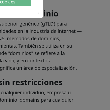
 cookies
ón del dominio
superior genérico (gTLD) para
dades en la industria de internet —
NS, mercados de dominios,
ientas. También se utiliza en su
de "dominios" se refiere a la
 la vida, y en contextos
gnifica un área de especialización.
in restricciones
: cualquier individuo, empresa u
 dominio .domains para cualquier