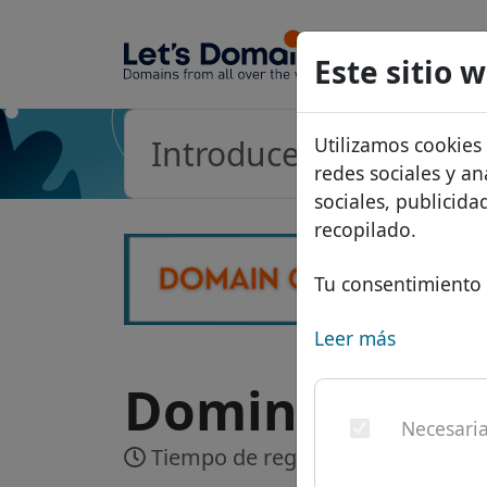
Dominios
Este sitio 
Base de d
Utilizamos cookies
Lista de p
redes sociales y an
Descuent
sociales, publicid
recopilado.
Transferir
Tu consentimiento 
Leer más
Dominio .dom
Necesari
Tiempo de registro:
En tiempo re