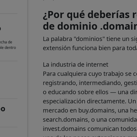
¿Por qué deberías 
de dominio .domai
o
La palabra "dominios" tiene un sig
fecha de
extensión funciona bien para toda
ble dentro
La industria de internet
Para cualquiera cuyo trabajo se
registrando, intermediando, ges
o educando sobre ellos — una di
especialización directamente. Un
po
mercado en buy.domains, una h
search.domains, o una comunida
invest.domains comunican todos u