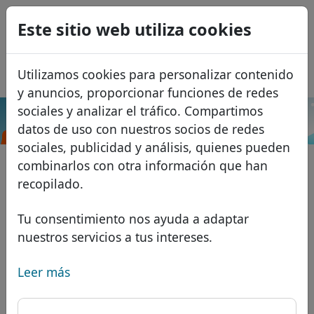
0
Este sitio web utiliza cookies
USD
EUR
English
Utilizamos cookies para personalizar contenido
GBP
Français
y anuncios, proporcionar funciones de redes
Italiano
sociales y analizar el tráfico. Compartimos
.exposed
Buscar
datos de uso con nuestros socios de redes
Português
Dominios
sociales, publicidad y análisis, quienes pueden
Română
Base de datos de dominios
combinarlos con otra información que han
Eesti
Buscar
recopilado.
Dominios africanos
Lista de precios
Servicios
Dominios asiáticos
Descuentos
Tu consentimiento nos ayuda a adaptar
nuestros servicios a tus intereses.
Protección de ID
Dominios europeos
Transferir
FAQ
Alojamiento DNS
Dominios de Oriente Medio
Leer más
Blog
WHOIS
Dominios norteamericanos