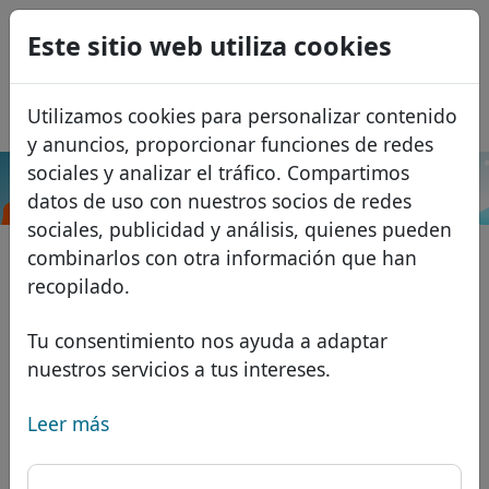
0
Este sitio web utiliza cookies
USD
EUR
English
Utilizamos cookies para personalizar contenido
GBP
Français
y anuncios, proporcionar funciones de redes
Italiano
sociales y analizar el tráfico. Compartimos
.gallery
Buscar
datos de uso con nuestros socios de redes
Português
Dominios
sociales, publicidad y análisis, quienes pueden
Română
Base de datos de dominios
combinarlos con otra información que han
Eesti
Buscar
recopilado.
Dominios africanos
Lista de precios
Servicios
Dominios asiáticos
Descuentos
Tu consentimiento nos ayuda a adaptar
nuestros servicios a tus intereses.
Protección de ID
Dominios europeos
Transferir
FAQ
Alojamiento DNS
Dominios de Oriente Medio
Leer más
Blog
WHOIS
Dominios norteamericanos