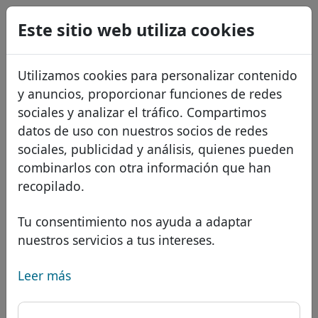
0
Este sitio web utiliza cookies
USD
EUR
English
Utilizamos cookies para personalizar contenido
GBP
Français
y anuncios, proporcionar funciones de redes
Italiano
sociales y analizar el tráfico. Compartimos
datos de uso con nuestros socios de redes
Português
Dominios
sociales, publicidad y análisis, quienes pueden
Română
Base de datos de dominios
combinarlos con otra información que han
Eesti
Buscar
recopilado.
Dominios africanos
Lista de precios
Servicios
Dominios asiáticos
Descuentos
Tu consentimiento nos ayuda a adaptar
nuestros servicios a tus intereses.
Protección de ID
Dominios europeos
Transferir
FAQ
Alojamiento DNS
Dominios de Oriente Medio
Leer más
Blog
WHOIS
Dominio .gn - dominio
Dominios norteamericanos