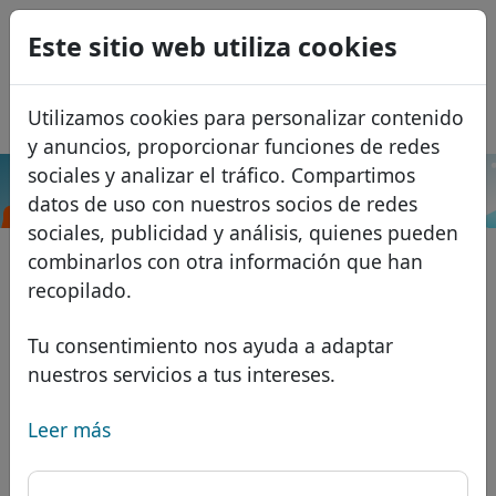
0
Este sitio web utiliza cookies
USD
EUR
English
Utilizamos cookies para personalizar contenido
GBP
Français
y anuncios, proporcionar funciones de redes
Italiano
sociales y analizar el tráfico. Compartimos
.guru
Buscar
datos de uso con nuestros socios de redes
Português
Dominios
sociales, publicidad y análisis, quienes pueden
Română
Base de datos de dominios
combinarlos con otra información que han
Eesti
Buscar
recopilado.
Dominios africanos
Lista de precios
Servicios
Dominios asiáticos
Descuentos
Tu consentimiento nos ayuda a adaptar
nuestros servicios a tus intereses.
Protección de ID
Dominios europeos
Transferir
FAQ
Alojamiento DNS
Dominios de Oriente Medio
Leer más
Blog
WHOIS
Dominios norteamericanos