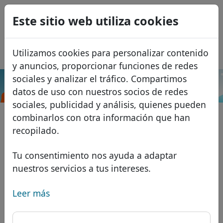
0
Este sitio web utiliza cookies
USD
EUR
English
Utilizamos cookies para personalizar contenido
GBP
Français
y anuncios, proporcionar funciones de redes
Italiano
sociales y analizar el tráfico. Compartimos
.hn
Buscar
datos de uso con nuestros socios de redes
Português
Dominios
sociales, publicidad y análisis, quienes pueden
Română
Base de datos de dominios
combinarlos con otra información que han
Eesti
Buscar
recopilado.
Dominios africanos
Lista de precios
Servicios
Dominios asiáticos
Descuentos
Tu consentimiento nos ayuda a adaptar
nuestros servicios a tus intereses.
Protección de ID
Dominios europeos
Transferir
FAQ
Alojamiento DNS
Dominios de Oriente Medio
Leer más
Blog
WHOIS
Dominios norteamericanos