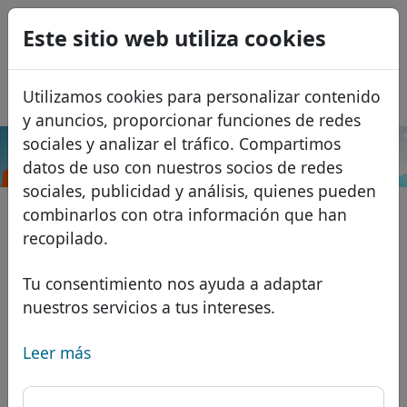
0
Este sitio web utiliza cookies
USD
EUR
English
Utilizamos cookies para personalizar contenido
GBP
Français
y anuncios, proporcionar funciones de redes
Italiano
sociales y analizar el tráfico. Compartimos
.host
Buscar
datos de uso con nuestros socios de redes
Português
Dominios
sociales, publicidad y análisis, quienes pueden
Română
Base de datos de dominios
combinarlos con otra información que han
Eesti
Buscar
recopilado.
Dominios africanos
Lista de precios
Servicios
Dominios asiáticos
Descuentos
Tu consentimiento nos ayuda a adaptar
nuestros servicios a tus intereses.
Protección de ID
Dominios europeos
Transferir
FAQ
Alojamiento DNS
Dominios de Oriente Medio
Leer más
Blog
WHOIS
Dominios norteamericanos