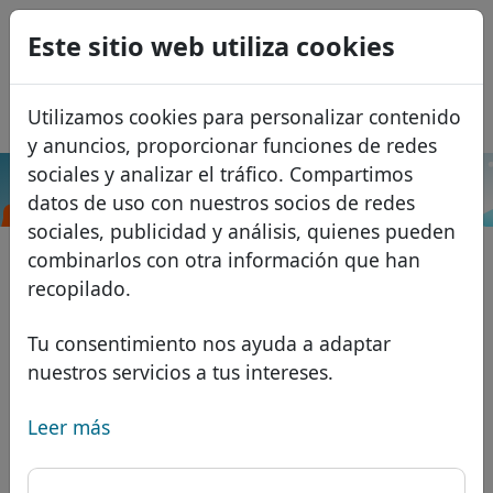
0
Este sitio web utiliza cookies
USD
EUR
English
Utilizamos cookies para personalizar contenido
GBP
Français
y anuncios, proporcionar funciones de redes
Italiano
sociales y analizar el tráfico. Compartimos
.house
Buscar
datos de uso con nuestros socios de redes
Português
Dominios
sociales, publicidad y análisis, quienes pueden
Română
Base de datos de dominios
combinarlos con otra información que han
Eesti
Buscar
recopilado.
Dominios africanos
Lista de precios
Servicios
Dominios asiáticos
Descuentos
Tu consentimiento nos ayuda a adaptar
nuestros servicios a tus intereses.
Protección de ID
Dominios europeos
Transferir
FAQ
Alojamiento DNS
Dominios de Oriente Medio
Leer más
Blog
WHOIS
Dominios norteamericanos