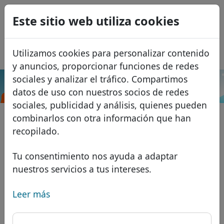
0
Este sitio web utiliza cookies
USD
EUR
English
Utilizamos cookies para personalizar contenido
GBP
Français
y anuncios, proporcionar funciones de redes
Italiano
sociales y analizar el tráfico. Compartimos
.kim
Buscar
datos de uso con nuestros socios de redes
Português
Dominios
sociales, publicidad y análisis, quienes pueden
Română
Base de datos de dominios
combinarlos con otra información que han
Eesti
Buscar
recopilado.
Dominios africanos
Lista de precios
Servicios
Dominios asiáticos
Descuentos
Tu consentimiento nos ayuda a adaptar
nuestros servicios a tus intereses.
Protección de ID
Dominios europeos
Transferir
FAQ
Alojamiento DNS
Dominios de Oriente Medio
Leer más
Blog
WHOIS
Dominios norteamericanos