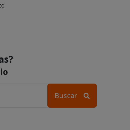
to
as?
io
Buscar