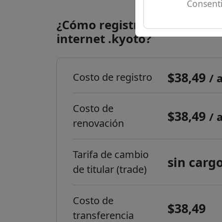
Consenti
¿Cómo registrar un dominio
internet .kyoto?
$38,49
Costo de registro
/ 
Costo de
$38,49
/ 
renovación
Tarifa de cambio
sin carg
de titular (trade)
Costo de
$38,49
transferencia