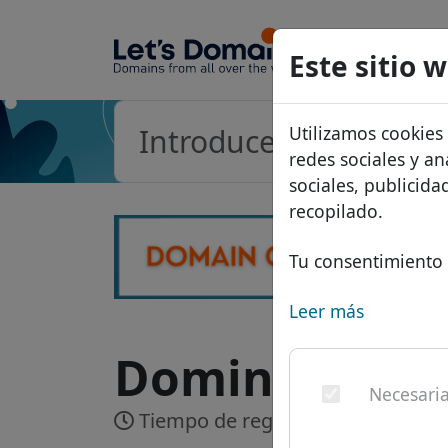
Dominios
Este sitio 
Base de d
Utilizamos cookies
Lista de p
redes sociales y an
Descuent
sociales, publicid
recopilado.
Transferir
Tu consentimiento 
Leer más
Dominio .kyot
Necesari
Tiempo de registro:
En tiempo re