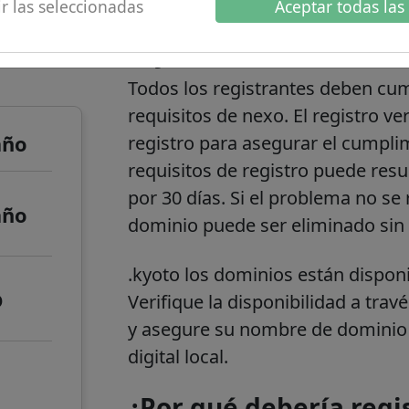
r las seleccionadas
Aceptar todas las
 de
.kyoto información
Todos los registrantes deben cu
requisitos de nexo. El registro ve
año
registro para asegurar el cumpli
requisitos de registro puede resu
por 30 días. Si el problema no se
año
dominio puede ser eliminado sin
.kyoto
los dominios están disponib
o
Verifique la disponibilidad a tra
y asegure su nombre de dominio h
digital local.
¿Por qué debería regi