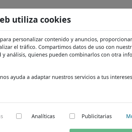
Buscar
Servicios
FAQ
Blog
Sobre noso
web utiliza cookies
atos de dominios
Protección de ID
Sobre Let
Dominios africanos
 para personalizar contenido y anuncios, proporciona
.kyoto
Buscar
recios
Alojamiento DNS
¿Por qué 
Dominios asiáticos
alizar el tráfico. Compartimos datos de uso con nuest
os
WHOIS
Protecció
Dominios europeos
ad y análisis, quienes pueden combinarlos con otra in
Autenticación de dos factores
Formulari
Dominios de Oriente Med
Contacto
Dominios norteamerican
nos ayuda a adaptar nuestros servicios a tus intereses
Dominios sudamericanos
Dominios australianos
o - Nuevos TLDs
as
Analíticas
Publicitarias
Mo
al