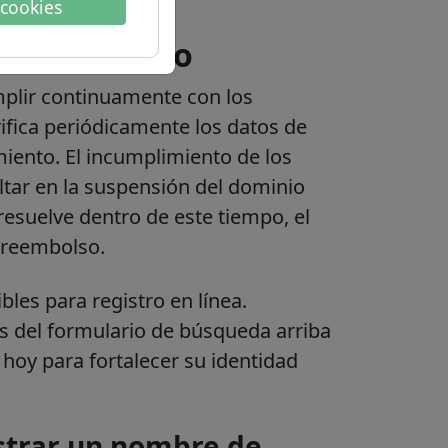
 cookies
 del dominio
mplir continuamente con los
rifica periódicamente los datos de
miento. El incumplimiento de los
ltar en la suspensión del dominio
 resuelve dentro de este tiempo, el
 reembolso.
les para registro en línea.
vés del formulario de búsqueda arriba
oy para fortalecer su identidad
strar un nombre de