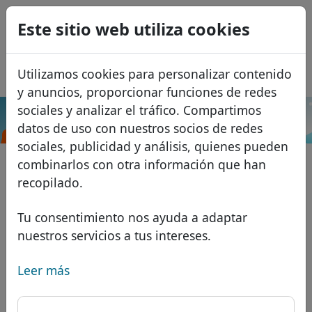
0
Este sitio web utiliza cookies
USD
EUR
English
Utilizamos cookies para personalizar contenido
GBP
Français
y anuncios, proporcionar funciones de redes
Italiano
sociales y analizar el tráfico. Compartimos
.lease
Buscar
datos de uso con nuestros socios de redes
Português
Dominios
sociales, publicidad y análisis, quienes pueden
Română
Base de datos de dominios
combinarlos con otra información que han
Eesti
Buscar
recopilado.
Dominios africanos
Lista de precios
Servicios
Dominios asiáticos
Descuentos
Tu consentimiento nos ayuda a adaptar
nuestros servicios a tus intereses.
Protección de ID
Dominios europeos
Transferir
FAQ
Alojamiento DNS
Dominios de Oriente Medio
Leer más
Blog
WHOIS
Dominios norteamericanos