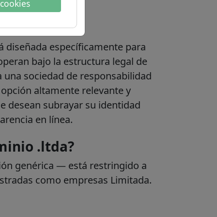
 cookies
del dominio
tá diseñada específicamente para
eran bajo la estructura legal de
e a una sociedad de responsabilidad
a opción altamente relevante y
ue desean subrayar su identidad
arencia en línea.
inio .ltda?
ión genérica — está restringido a
gistradas como empresas Limitada.