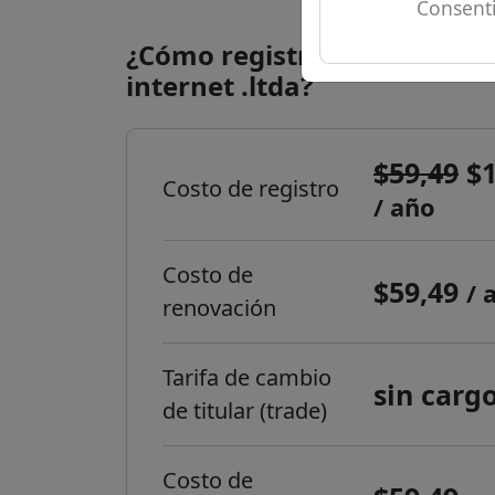
Consenti
¿Cómo registrar un dominio
internet .ltda?
$59,49
$1
Costo de registro
/ año
Costo de
$59,49
/ 
renovación
Tarifa de cambio
sin carg
de titular (trade)
Costo de