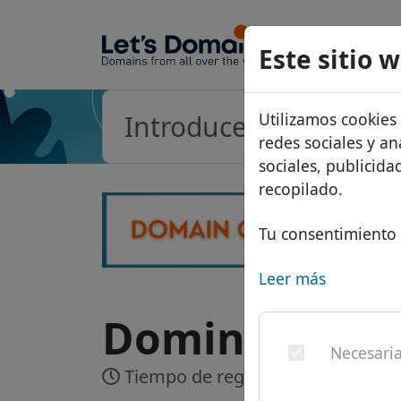
Dominios
Este sitio 
Base de d
Utilizamos cookies
Lista de p
redes sociales y an
Descuent
sociales, publicid
recopilado.
Transferir
Tu consentimiento 
Leer más
Dominio .ltda
Necesari
Tiempo de registro:
En tiempo re