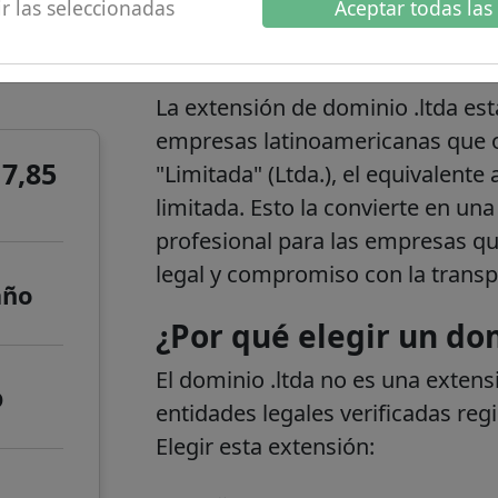
r las seleccionadas
Aceptar todas las
 de
.ltda información 
La extensión de dominio .ltda es
empresas latinoamericanas que op
7,85
"Limitada" (Ltda.), el equivalent
limitada. Esto la convierte en un
profesional para las empresas q
legal y compromiso con la transp
año
¿Por qué elegir un dom
El dominio .ltda no es una extens
o
entidades legales verificadas re
Elegir esta extensión: