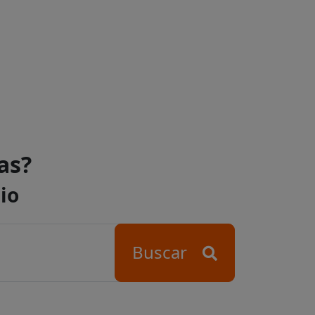
as?
io
Buscar