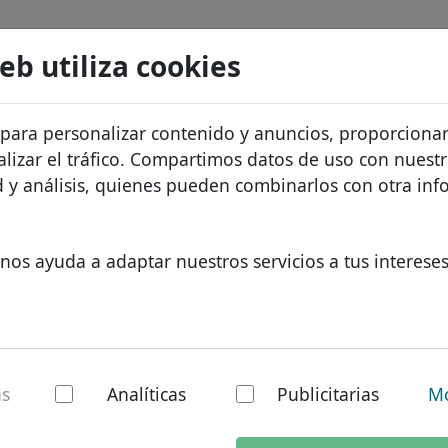
Buscar
Servicios
FAQ
Blog
Sobre noso
web utiliza cookies
atos de dominios
Protección de ID
Sobre Let
Dominios africanos
 para personalizar contenido y anuncios, proporciona
.ltda
Buscar
recios
Alojamiento DNS
¿Por qué 
Dominios asiáticos
alizar el tráfico. Compartimos datos de uso con nuest
os
WHOIS
Protecció
Dominios europeos
ad y análisis, quienes pueden combinarlos con otra in
Autenticación de dos factores
Formulari
Dominios de Oriente Med
Contacto
Dominios norteamerican
nos ayuda a adaptar nuestros servicios a tus intereses
Dominios sudamericanos
Dominios australianos
 - Nuevos TLDs
as
Analíticas
Publicitarias
Mo
al