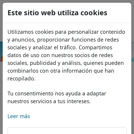
0
Este sitio web utiliza cookies
USD
EUR
English
Utilizamos cookies para personalizar contenido
GBP
Français
y anuncios, proporcionar funciones de redes
Italiano
sociales y analizar el tráfico. Compartimos
.ly
Buscar
datos de uso con nuestros socios de redes
Português
Dominios
sociales, publicidad y análisis, quienes pueden
Română
Base de datos de dominios
combinarlos con otra información que han
Eesti
Buscar
recopilado.
Dominios africanos
Lista de precios
Servicios
Dominios asiáticos
Descuentos
Tu consentimiento nos ayuda a adaptar
nuestros servicios a tus intereses.
Protección de ID
Dominios europeos
Transferir
FAQ
Alojamiento DNS
Dominios de Oriente Medio
Leer más
Blog
WHOIS
Dominios norteamericanos