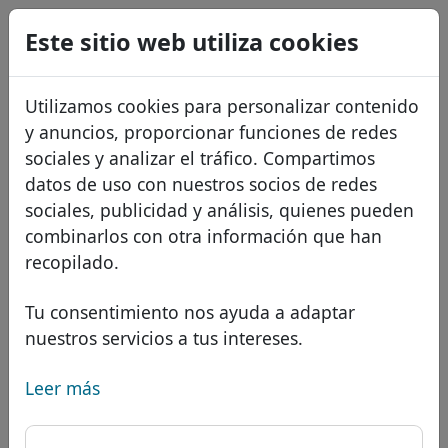
0
Este sitio web utiliza cookies
USD
EUR
English
Utilizamos cookies para personalizar contenido
GBP
Français
y anuncios, proporcionar funciones de redes
Italiano
sociales y analizar el tráfico. Compartimos
datos de uso con nuestros socios de redes
Português
Dominios
sociales, publicidad y análisis, quienes pueden
Română
Base de datos de dominios
combinarlos con otra información que han
Eesti
Buscar
recopilado.
Dominios africanos
Lista de precios
Servicios
Dominios asiáticos
Descuentos
Tu consentimiento nos ayuda a adaptar
nuestros servicios a tus intereses.
Protección de ID
Dominios europeos
Transferir
FAQ
Alojamiento DNS
Dominios de Oriente Medio
Leer más
Blog
WHOIS
Dominio .map - Nuevos
Dominios norteamericanos